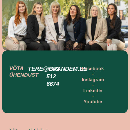
VÕTA
TERE@BRANDEM.EE
+372
Facebook
ÜHENDUST
512
Instagram
6674
LinkedIn
Youtube