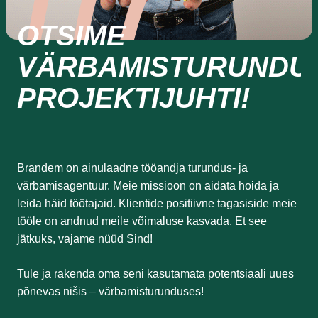
OTSIME
VÄRBAMISTURUNDU
PROJEKTIJUHTI!
Brandem on ainulaadne tööandja turundus- ja
värbamisagentuur. Meie missioon on aidata hoida ja
leida häid töötajaid. Klientide positiivne tagasiside meie
tööle on andnud meile võimaluse kasvada. Et see
jätkuks, vajame nüüd Sind!
Tule ja rakenda oma seni kasutamata potentsiaali uues
põnevas nišis – värbamisturunduses!