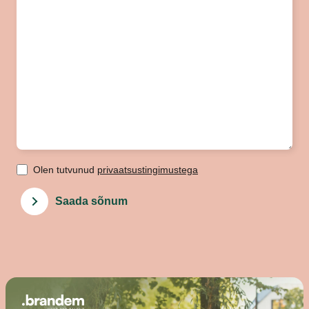
Olen tutvunud
privaatsustingimustega
Saada sõnum