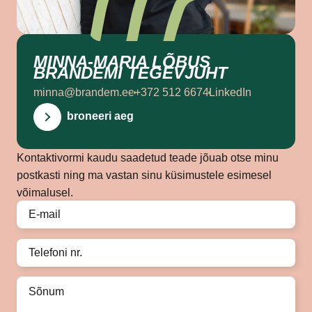
MINNA-MARIA LÕBUS
BRANDEMI TEGEVJUHT
minna@brandem.ee
+372 512 6674
LinkedIn
broneeri aeg
Kontaktivormi kaudu saadetud teade jõuab otse minu
postkasti ning ma vastan sinu küsimustele esimesel
võimalusel.